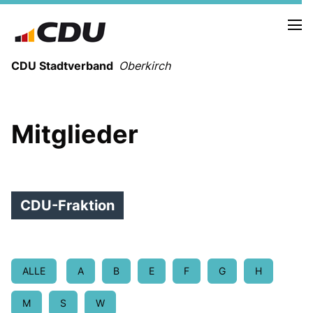
CDU Stadtverband
Oberkirch
Mitglieder
CDU-Fraktion
STADTVERBAND OBERKIRCH
BOTTENAU
HASLACH
NUSSBACH
ALLE
A
B
E
F
G
H
RINGELBACH
ÖDSBACH
M
S
W
STADELHOFEN