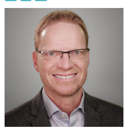
TIERGARTEN
ZUSENHOFEN
MITGLIEDER
INFORMATIONEN
CDU Kreisverband Ortenau
Frauenunion Ortenau
Junge Union Ortenau
MIT Ortenau - Mittelstandsvereinigung
Grundsatzprogramm
PAPIERE ZUR BUNDESTAGSWAHL 2025