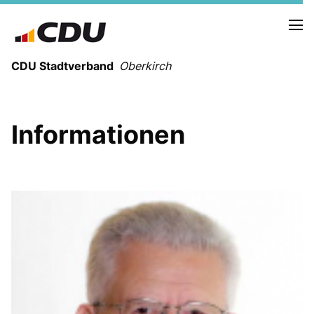
CDU Stadtverband
Oberkirch
Informationen
STADTVERBAND OBERKIRCH
BOTTENAU
HASLACH
NUSSBACH
RINGELBACH
ÖDSBACH
STADELHOFEN