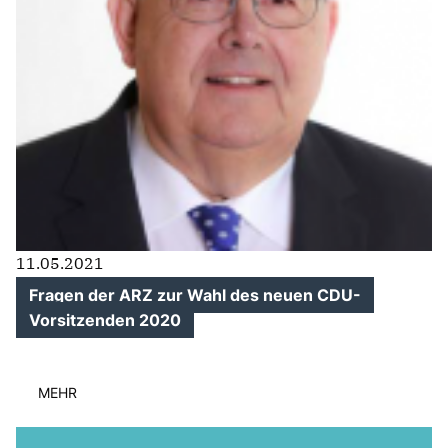
TIERGARTEN
ZUSENHOFEN
MITGLIEDER
INFORMATIONEN
CDU Kreisverband Ortenau
Frauenunion Ortenau
Junge Union Ortenau
11.05.2021
MIT Ortenau - Mittelstandsvereinigung
Fragen der ARZ zur Wahl des neuen CDU-
Vorsitzenden 2020
Grundsatzprogramm
PAPIERE ZUR BUNDESTAGSWAHL 2025
MEHR